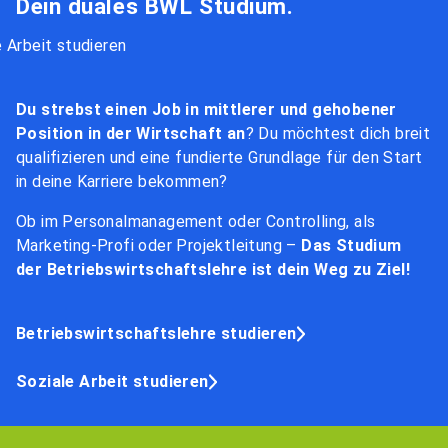
Dein duales M-IT Studium.
Dein duales Soziale Arbeit Studium.
Dein duales BWL Studium.
Du möchtest im Sozialen Bereich tätig sein und
Du strebst einen Job in mittlerer und gehobener
Menschen helfen
Position in der Wirtschaft an
? Im direkten Umgang mit den
? Du möchtest dich breit
Klienten sein oder doch lieber im sozialen
qualifizieren und eine fundierte Grundlage für den Start
Verwaltungsbereich tätig sein?
in deine Karriere bekommen?
Dann ist ein Studium der Sozialen Arbeit genau das
Ob im Personalmanagement oder Controlling, als
Richtige für dich!
Marketing-Profi oder Projektleitung –
Werde Sozialarbeiter
Das Studium
, lenke die
Du möchtest „irgendwas mit Medien“ studieren
und
Geschicke der Einrichtungen als Pädagogische Leitung,
der Betriebswirtschaftslehre ist dein Weg zu Ziel!
deine IT-Kenntnisse erweitern? IT-Prozesse im
stelle dein Können in der öffentlichen Verwaltung unter
Unternehmen verstehen und managen?
Beweis.
Betriebswirtschaftslehre studieren
Dann qualifiziere dich als Medien- und Digital-Profi
für Marketing, Kommunikation und IT-Infrastruktur in
Soziale Arbeit studieren
Unternehmen und Verwaltungen. Arbeite an den
Schnittstellen zu Medienschaffenden, Digital- und IT-
Dienstleistern und Kooperationspartnern